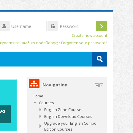
Username
Log
assword
Create new account
in
εχάσατε τον κωδικό πρόσβασης; / Forgotten your password?
Search
courses
Submit
Navigation
Home
Courses
English Zone Courses
να
English Download Courses
Upgrade your English Combo
Edition Courses