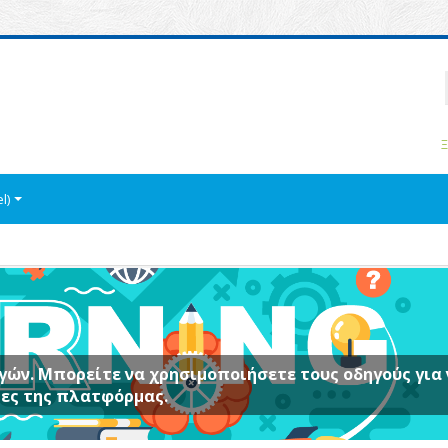
P
Ξ
l)‎
γών. Μπορείτε να χρησιμοποιήσετε τους οδηγούς για 
ίες της πλατφόρμας.