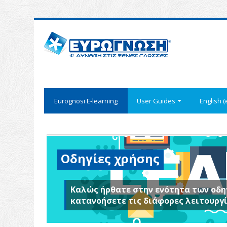
Eurognosi Ε-learning
User Guides
English ‎(e
Οδηγίες χρήσης
Καλώς ήρθατε στην ενότητα των οδη
κατανοήσετε τις διάφορες λειτουργ