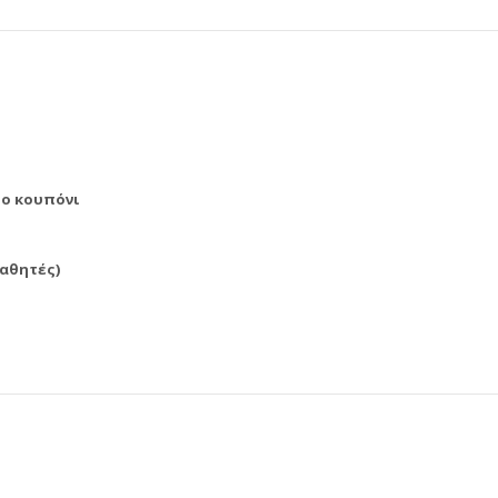
το κουπόνι
μαθητές)